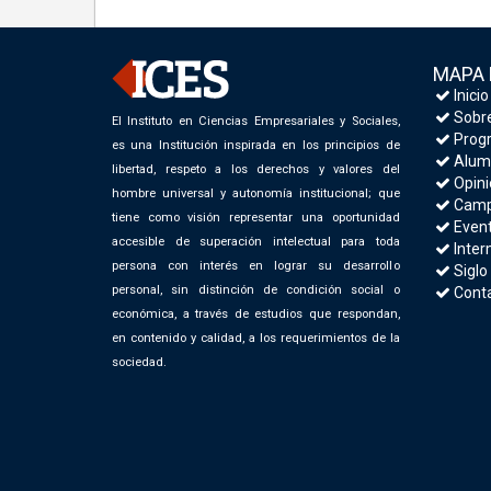
MAPA 
Inicio
Sobre
El Instituto en Ciencias Empresariales y Sociales,
Progr
es una Institución inspirada en los principios de
Alum
libertad, respeto a los derechos y valores del
Opini
hombre universal y autonomía institucional; que
Camp
tiene como visión representar una oportunidad
Even
accesible de superación intelectual para toda
Inter
persona con interés en lograr su desarrollo
Siglo
personal, sin distinción de condición social o
Cont
económica, a través de estudios que respondan,
en contenido y calidad, a los requerimientos de la
sociedad.