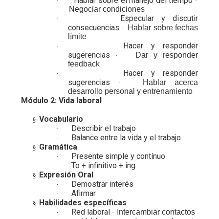
Hablar sobre el manejo del tiempo
·
·
Negociar condiciones
Especular y discutir
·
consecuencias
Hablar sobre fechas
·
límite
Hacer y responder
·
sugerencias
Dar y responder
·
feedback
Hacer y responder
·
sugerencias
Hablar acerca
·
desarrollo personal y entrenamiento
Módulo 2: Vida laboral
Vocabulario
§
Describir el trabajo
·
Balance entre la vida y el trabajo
·
Gramática
§
Presente simple y contínuo
·
To + infinitivo + ing
·
Expresión Oral
§
Demostrar interés
·
Afirmar
·
Habilidades específicas
§
Red laboral
Intercambiar contactos
·
·