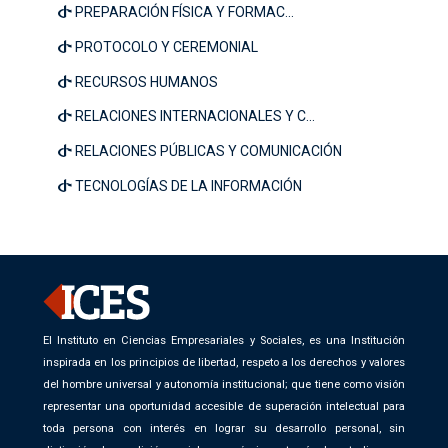
PREPARACIÓN FÍSICA Y FORMAC...
PROTOCOLO Y CEREMONIAL
RECURSOS HUMANOS
RELACIONES INTERNACIONALES Y C...
RELACIONES PÚBLICAS Y COMUNICACIÓN
TECNOLOGÍAS DE LA INFORMACIÓN
El Instituto en Ciencias Empresariales y Sociales, es una Institución
inspirada en los principios de libertad, respeto a los derechos y valores
del hombre universal y autonomía institucional; que tiene como visión
representar una oportunidad accesible de superación intelectual para
toda persona con interés en lograr su desarrollo personal, sin